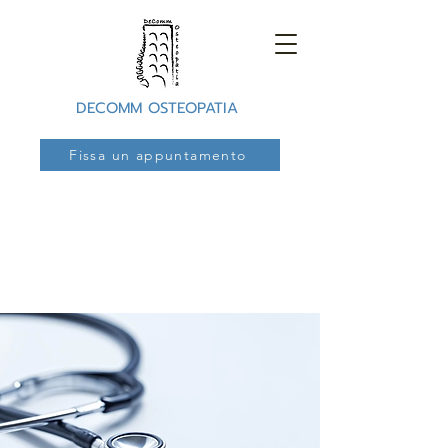
DECOMM OSTEOPATIA
Fissa un appuntamento
Centro osteopatico
convenzionato per la
cura delle distorsioni
a Como